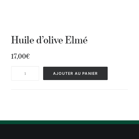
Huile d’olive Elmé
17,00
€
quantité
AJOUTER AU PANIER
de
Huile
d’olive
Elmé