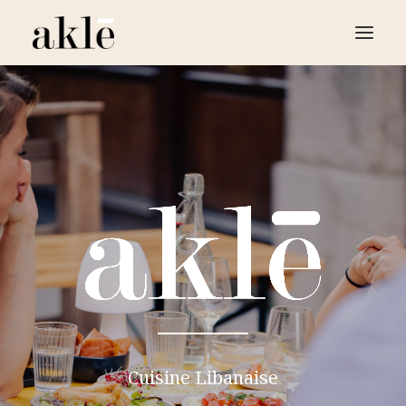
LE RESTAURANT
LA BOUTIQUE
LE FOOD TRUCK
TRAITEUR ÉVÈNEMENTIEL
CONTACT
RÉSERVER
Cuisine Libanaise