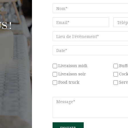
Nom*
Email*
Téléph
S !
Lieu
de
l'évènement*
Date*
Type
Type
Livraison midi
Buff
de
de
Livraison soir
Cock
prestation*
presta
Food truck
Serv
Message*