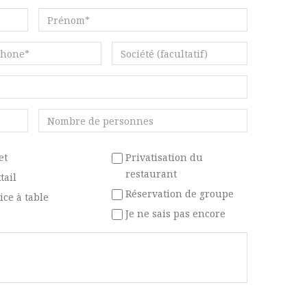
Prénom*
one*
Société
Nombre
de
personnes
Type
et
Privatisation du
de
restaurant
tail
tion*
prestation*
Réservation de groupe
ice à table
Je ne sais pas encore