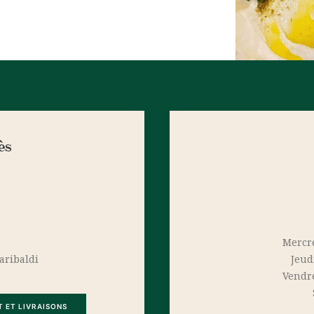
ès
Mercre
aribaldi
Jeud
Vendre
T ET LIVRAISONS