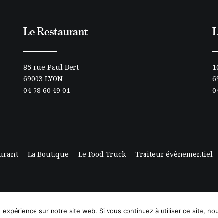
Le Restaurant
L
85 rue Paul Bert
1
69003 LYON
6
04 78 60 49 01
0
urant
La Boutique
Le Food Truck
Traiteur évènementiel
e expérience sur notre site web. Si vous continuez à utiliser ce site, n
 sors en ville