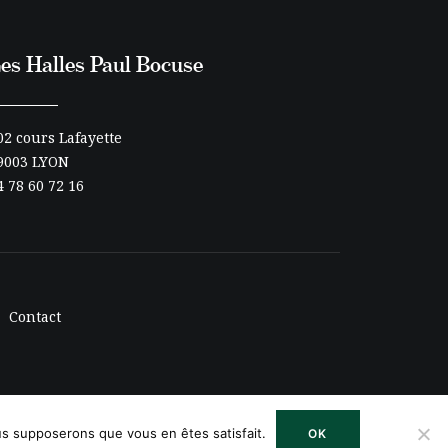
es Halles Paul Bocuse
02 cours Lafayette
9003 LYON
4 78 60 72 16
Contact
ous supposerons que vous en êtes satisfait.
OK