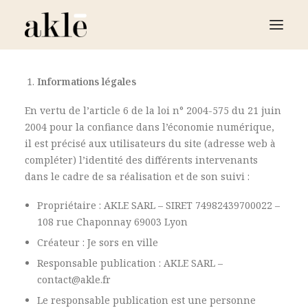
Informations légales
LE RESTAURANT
En vertu de l’article 6 de la loi n° 2004-575 du 21 juin
LA BOUTIQUE
2004 pour la confiance dans l’économie numérique,
LE FOOD TRUCK
il est précisé aux utilisateurs du site (adresse web à
TRAITEUR ÉVÈNEMENTIEL
compléter) l’identité des différents intervenants
dans le cadre de sa réalisation et de son suivi :
CONTACT
Propriétaire : AKLE SARL – SIRET 74982439700022 –
108 rue Chaponnay 69003 Lyon
RÉSERVER
Créateur : Je sors en ville
Responsable publication : AKLE SARL –
contact@akle.fr
Le responsable publication est une personne