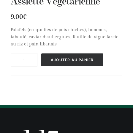
Assiette Végétarienne
9,00
€
Falafels (croquettes de pois chiches), hommos,
taboulé, caviar d’aubergines, feuille de vigne farcie
au riz et pain libanais
quantité
AJOUTER AU PANIER
de
Assiette
Végétarienne