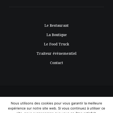
Le Restaurant
La Boutique
Le Food Truck
Traiteur évènementiel
Contact
Nous utilisons des cookies pour vous garantir la meilleure
© 2019 Aklé |
Mentions légales
|
C.G.V
|Concocté par
Je sors en ville
expérience sur notre site web. Si vous continuez à utiliser ce